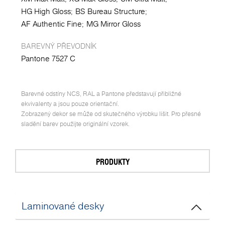
HG High Gloss
BS Bureau Structure
AF Authentic Fine
MG Mirror Gloss
BAREVNÝ PŘEVODNÍK
Pantone 7527 C
Barevné odstíny NCS, RAL a Pantone představují přibližné
ekvivalenty a jsou pouze orientační.
Zobrazený dekor se může od skutečného výrobku lišit. Pro přesné
sladění barev použijte originální vzorek.
PRODUKTY
Laminované desky