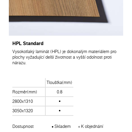
HPL Standard
Vysokotlaký laminát (HPL) je dokonalým materiálem pro
plochy vyžadující delší životnost a vyšší odolnost proti
nárazu.
Tloušťka(mm)
Rozměr(mm)
0.8
2800x1310
3050x1320
Dostupnost
Skladem
K objednání