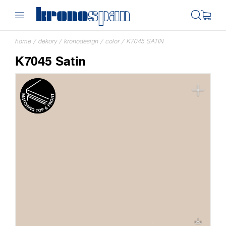
home
/
dekory
/
kronodesign
/
color
/
K7045 SATIN
K7045 Satin