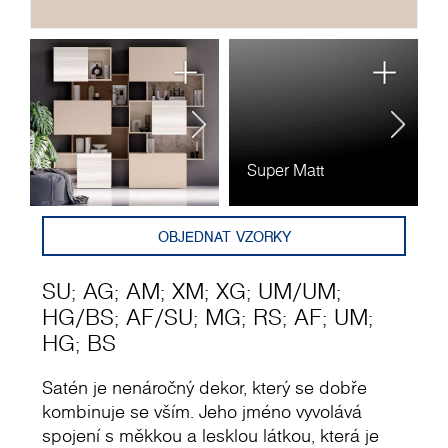
Super Matt
A
OBJEDNAT VZORKY
SU
;
AG
;
AM
;
XM
;
XG
;
UM
/
UM
;
HG
/
BS
;
AF
/
SU
;
MG
;
RS
;
AF
;
UM
;
HG
;
BS
Satén je nenáročný dekor, který se dobře
kombinuje se vším. Jeho jméno vyvolává
spojení s měkkou a lesklou látkou, která je