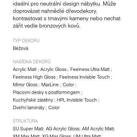
ideální pro neutrální design nábytku. Může
doprovázet nahnědlé dřevodekory,
kontrastovat s tmavými kameny nebo nechat
zářit vedle bronzových kovů.
TYP DEKORU
Béžová
NABÍDKA DEKORŮ
Acrylic Matt
Acrylic Gloss
Feelness Ultra Matt
Feelness High Gloss
Feelness Invisible Touch
Mirror Gloss
MaxLine
Color
Pracovní desky s postformingem
Kuchyňské zástěny
HPL Invisible Touch
Dveřní lamináty
Color
STRUKTURA
SU Super Matt
AG Acrylic Gloss
AM Acrylic Matt
XM Max Matt
XG Max Gloss
UM Ultra Matt