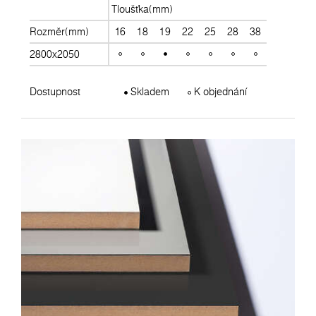
Tloušťka(mm)
Rozměr(mm)
16
18
19
22
25
28
38
2800x2050
Dostupnost
Skladem
K objednání