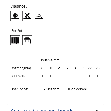
Vlastnosti
Použití
Tloušťka(mm)
Rozměr(mm)
8
10
12
16
18
19
22
25
28
2800x2070
Dostupnost
Skladem
K objednání
Acrylic and aluminum boards