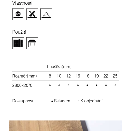
Vlastnosti
Použití
Tloušťka(mm)
Rozměr(mm)
8
10
12
16
18
19
22
25
28
2800x2070
Dostupnost
Skladem
K objednání