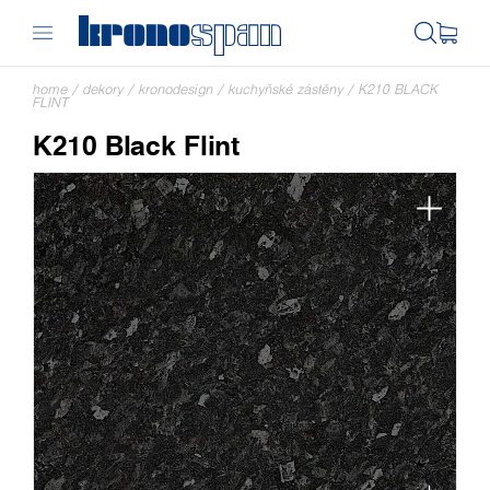
home
/
dekory
/
kronodesign
/
kuchyňské zástěny
/
K210 BLACK
FLINT
K210 Black Flint