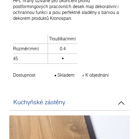
HPL hrany užívané pro ukončení profilu
postformingových pracovních desek mají dekorativní i
ochrannou funkci a jsou perfektně sladěny s barvou a
dekorem produktů Kronospan.
Tloušťka(mm)
Rozměr(mm)
0.4
45
Dostupnost
Skladem
K objednání
Kuchyňské zástěny