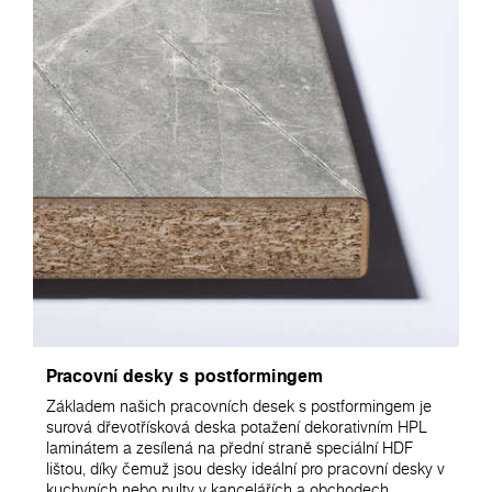
Pracovní desky s postformingem
Základem našich pracovních desek s postformingem je
surová dřevotřísková deska potažení dekorativním HPL
laminátem a zesílená na přední straně speciální HDF
lištou, díky čemuž jsou desky ideální pro pracovní desky v
kuchyních nebo pulty v kancelářích a obchodech.