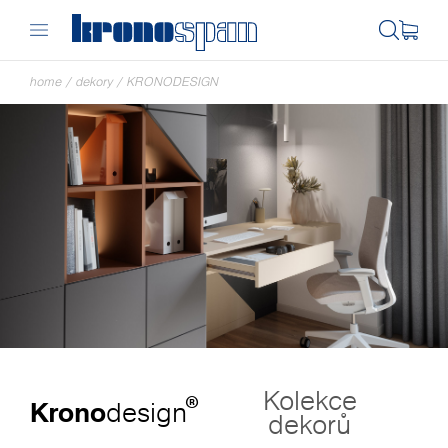
home
/
dekory
/
KRONODESIGN
Kolekce
®
Krono
design
dekorů