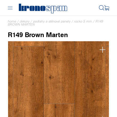
home
/
dekory
/
podlahy a stěnové panely
/
rocko 5 mm
/
R149
BROWN MARTEN
R149 Brown Marten