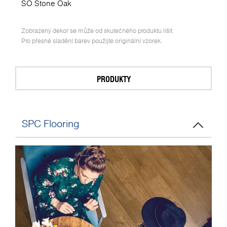
SO Stone Oak
Zobrazený dekor se může od skutečného produktu lišit.
Pro přesné sladění barev použijte originální vzorek.
PRODUKTY
SPC Flooring