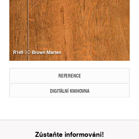
R149
Brown Marten
SO
REFERENCE
DIGITÁLNÍ KNIHOVNA
Zůstaňte informováni!