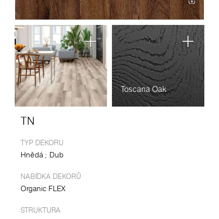
Toscana Oak
TN
TYP DEKORU
Hnědá
Dub
NABÍDKA DEKORŮ
Organic FLEX
STRUKTURA