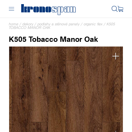
home
/
dekory
/
podlahy a stěnové panely
/
organic flex
/
K505
TOBACCO MANOR OAK
K505 Tobacco Manor Oak