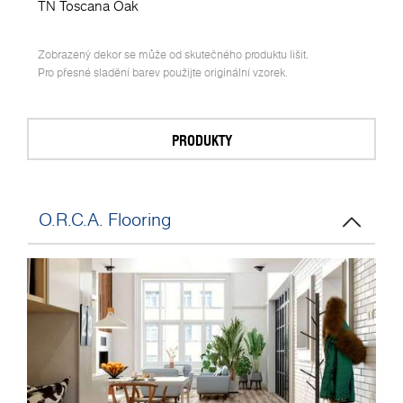
TN Toscana Oak
Zobrazený dekor se může od skutečného produktu lišit.
Pro přesné sladění barev použijte originální vzorek.
PRODUKTY
O.R.C.A. Flooring