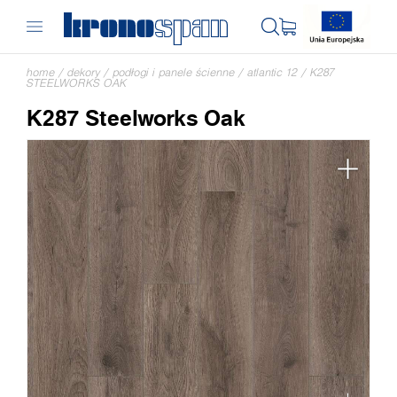
home
/
dekory
/
podłogi i panele ścienne
/
atlantic 12
/
K287
STEELWORKS OAK
K287 Steelworks Oak