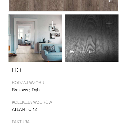
Historic Oak
HO
RODZAJ WZORU
Brązowy
Dąb
KOLEKCJA WZORÓW
ATLANTIC 12
FAKTURA