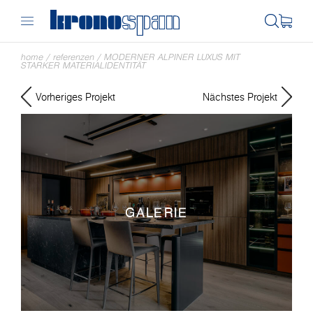
home
/
referenzen
/
MODERNER ALPINER LUXUS MIT
STARKER MATERIALIDENTITÄT
Vorheriges Projekt
Nächstes Projekt
GALERIE