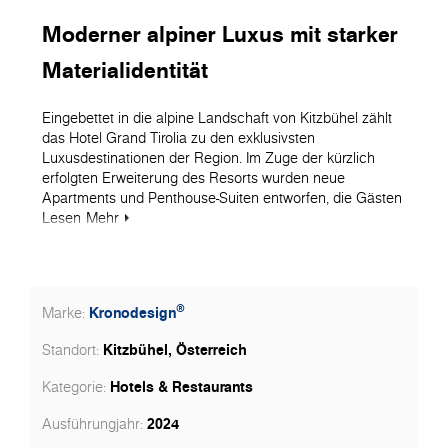
Moderner alpiner Luxus mit starker
Materialidentität
Eingebettet in die alpine Landschaft von Kitzbühel zählt
das Hotel Grand Tirolia zu den exklusivsten
Luxusdestinationen der Region. Im Zuge der kürzlich
erfolgten Erweiterung des Resorts wurden neue
Apartments und Penthouse-Suiten entworfen, die Gästen
höchsten Komfort bieten – durch großzügige
Lesen
Mehr
Wohnräume, edle Materialien und funktionale
Raumaufteilung.
Das Interieurkonzept vereint moderne Eleganz mit
®
Kronodesign
Marke:
klassischen alpinen Elementen und schafft so Räume,
die sich warm, zeitgemäß und zeitlos anfühlen. Die
Kitzbühel, Österreich
Standort:
Oberflächen von Kronodesign spielen dabei eine
Schlüsselrolle, indem sie sowohl die visuelle Sprache als
Hotels & Restaurants
Kategorie:
auch die praktische Funktionalität der Innenräume
prägen.
2024
Ausführungjahr: