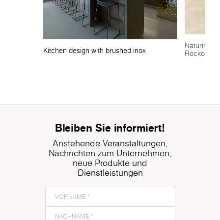
Luxus und bieten den Gästen eine komfortable,
einladende Umgebung, die sowohl das alpine Erbe als
auch moderne Designstandards widerspiegelt.
Naturinspir
Kitchen design with brushed inox
Rocko Tile
Bleiben Sie informiert!
Anstehende Veranstaltungen,
Nachrichten zum Unternehmen,
neue Produkte und
Dienstleistungen