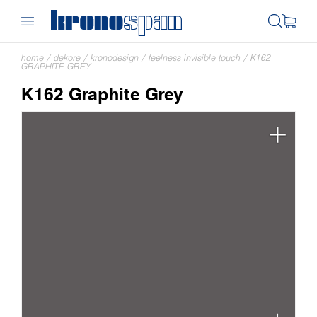
home
/
dekore
/
kronodesign
/
feelness invisible touch
/
K162
GRAPHITE GREY
K162 Graphite Grey