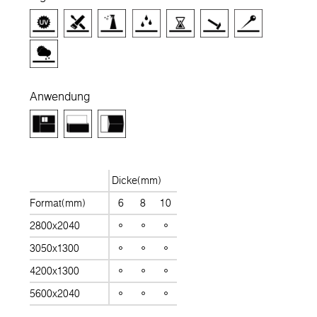
Anwendung
Dicke(mm)
Format(mm)
6
8
10
2800x2040
3050x1300
4200x1300
5600x2040