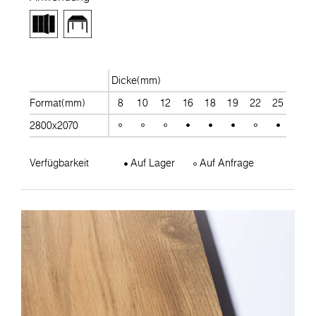
Dicke(mm)
Format(mm)
8
10
12
16
18
19
22
25
28
2800x2070
Verfügbarkeit
Auf Lager
Auf Anfrage