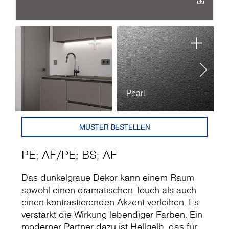
Pearl
A
MUSTER BESTELLEN
PE
;
AF
/
PE
;
BS
;
AF
Das dunkelgraue Dekor kann einem Raum
sowohl einen dramatischen Touch als auch
einen kontrastierenden Akzent verleihen. Es
verstärkt die Wirkung lebendiger Farben. Ein
moderner Partner dazu ist Hellgelb, das für