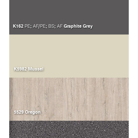
K162
;
/
;
;
Graphite Grey
PE
AF
PE
BS
AF
K5982 Mussel
5529 Oregon