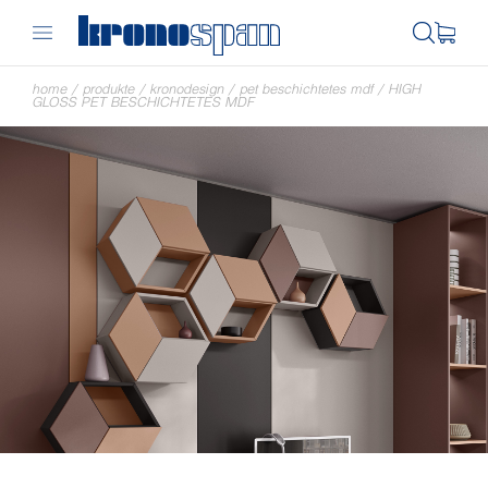
home
/
produkte
/
kronodesign
/
pet beschichtetes mdf
/
HIGH
GLOSS PET BESCHICHTETES MDF