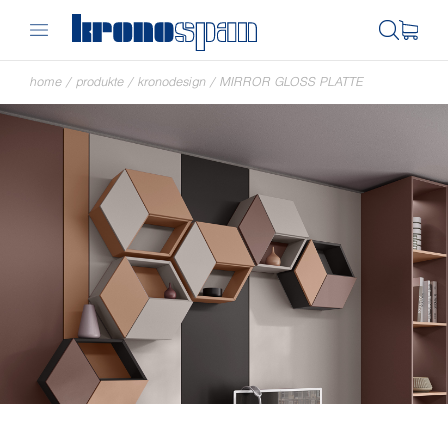
home
/
produkte
/
kronodesign
/
MIRROR GLOSS PLATTE