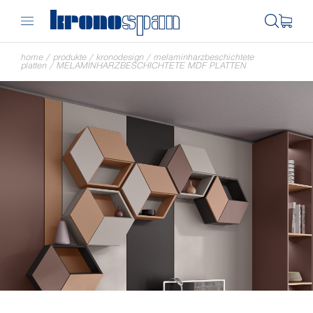
home
/
produkte
/
kronodesign
/
melaminharzbeschichtete
platten
/
MELAMINHARZBESCHICHTETE MDF PLATTEN