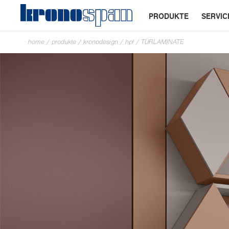
PRODUKTE
SERVIC
home
/
produkte
/
kronodesign
/
hpl
/
TÜRLAMINATE