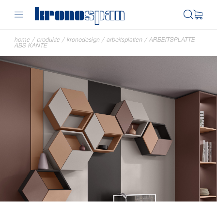
home
/
produkte
/
kronodesign
/
arbeitsplatten
/
ARBEITSPLATTE
ABS KANTE