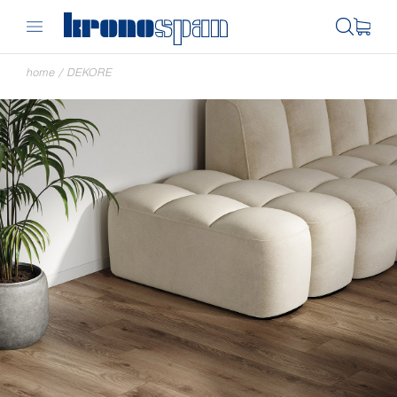
home
/
DEKORE