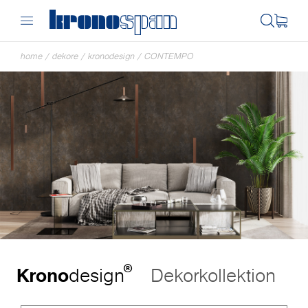
home
/
dekore
/
kronodesign
/
CONTEMPO
®
Krono
design
Dekorkollektion