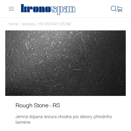
home
/
textures
/
RS ROUGH STONE
Rough Stone - RS
Jemná štípaná textura vhodná pro dekory přírodního
kamene.