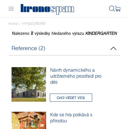
home
/
VYHLEDÁVÁNÍ
Nalezeno
2
výsledky hledaného výrazu
KINDERGARTEN
Reference (2)
Návrh dynamického a
udržitelného prostředí pro
děti
CHCI VĚDĚT VÍCE
Kde se hra potkává s
přírodou