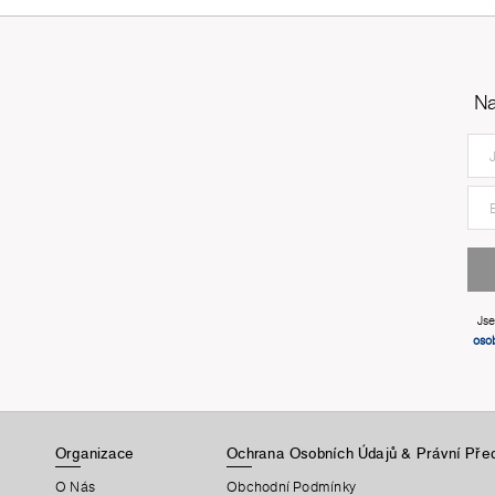
Na
Js
oso
Organizace
Ochrana Osobních Údajů & Právní Pře
O Nás
Obchodní Podmínky