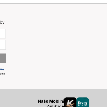
žby
any
ohla
Naše Mobilní
Aplikace