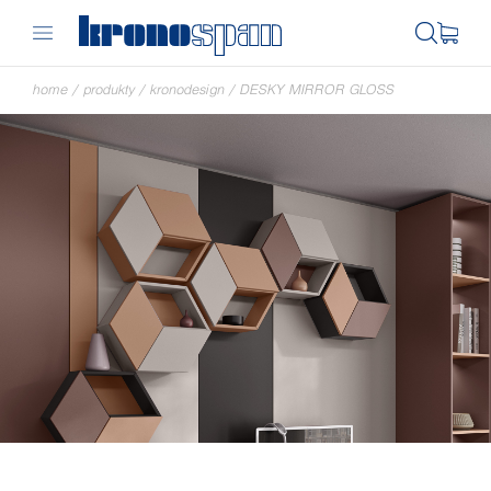
home
/
produkty
/
kronodesign
/
DESKY MIRROR GLOSS