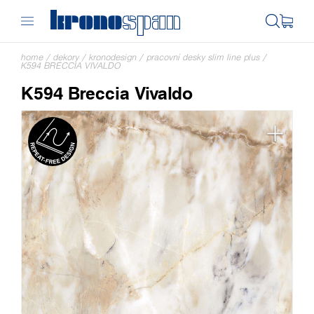
home
/
dekory
/
kronodesign
/
pracovní desky slim line plus
/
K594 BRECCIA VIVALDO
K594 Breccia Vivaldo