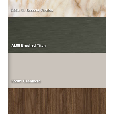
K594
Breccia Vivaldo
SU
AL08 Brushed Titan
K5981 Cashmere