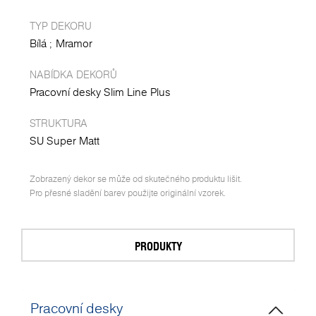
TYP DEKORU
Bílá
Mramor
NABÍDKA DEKORŮ
Pracovní desky Slim Line Plus
STRUKTURA
SU Super Matt
Zobrazený dekor se může od skutečného produktu lišit.
Pro přesné sladění barev použijte originální vzorek.
PRODUKTY
Pracovní desky