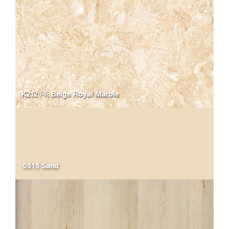
K212
Beige Royal Marble
PA
0515 Sand