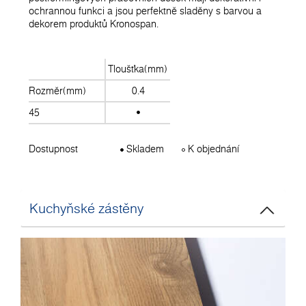
ochrannou funkci a jsou perfektně sladěny s barvou a
dekorem produktů Kronospan.
Tloušťka(mm)
Rozměr(mm)
0.4
45
Dostupnost
Skladem
K objednání
Kuchyňské zástěny