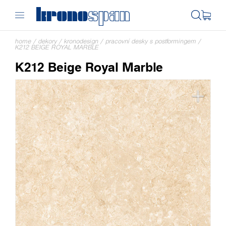
home
/
dekory
/
kronodesign
/
pracovní desky s postformingem
/
K212 BEIGE ROYAL MARBLE
K212 Beige Royal Marble