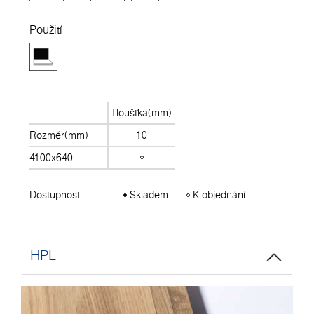
Použití
Tloušťka(mm)
Rozměr(mm)
10
4100x640
Dostupnost
Skladem
K objednání
HPL