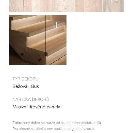
TYP DEKORU
Béžová
Buk
NABÍDKA DEKORŮ
Masivní dřevěné panely
Zobrazený dekor se může od skutečného produktu lišit.
Pro přesné sladění barev použijte originální vzorek.