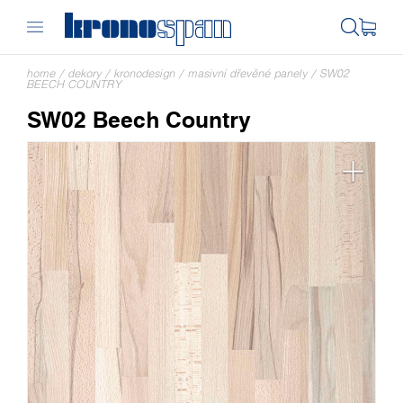
home
/
dekory
/
kronodesign
/
masivní dřevěné panely
/
SW02
BEECH COUNTRY
SW02 Beech Country