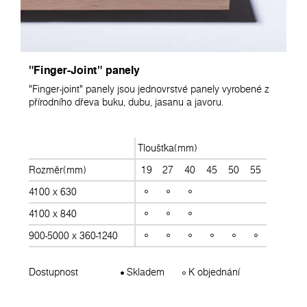
"Finger-Joint" panely
"Finger-joint" panely jsou jednovrstvé panely vyrobené z
přírodního dřeva buku, dubu, jasanu a javoru.
Tloušťka(mm)
Rozměr(mm)
19
27
40
45
50
55
4100 x 630
4100 x 840
900-5000 x 360-1240
Dostupnost
Skladem
K objednání