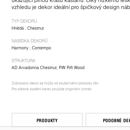
ukazující plnou krásu kaštanu. Díky nízkému lesk
vzhledu je dekor ideální pro špičkový design ná
TYP DEKORU
Hnědá
Chestnut
NABÍDKA DEKORŮ
Harmony
Contempo
STRUKTURA
AD Arvadonna Chestnut
RW Rift Wood
Zobrazený dekor se může od skutečného produktu lišit.
Pro přesné sladění barev použijte originální vzorek.
PRODUKTY
PODOBNÉ DE