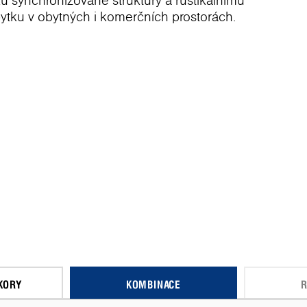
u synchronizované struktury a rustikálnímu
bytku v obytných i komerčních prostorách.
KORY
KOMBINACE
R