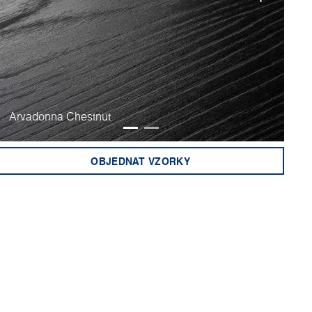
Arvadonna Chestnut
Ri
OBJEDNAT VZORKY