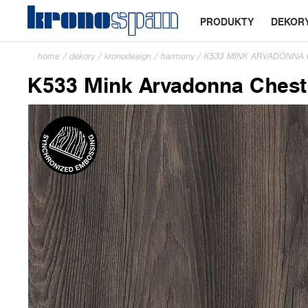
PRODUKTY
DEKOR
home
/
dekory
/
kronodesign
/
harmony
/
K533 MINK ARVADONNA
K533 Mink Arvadonna Chest