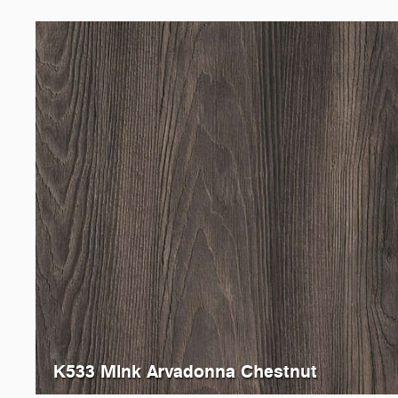
K533 Mink Arvadonna Chestnut
K532
Flamed Arvadonna Chestnut