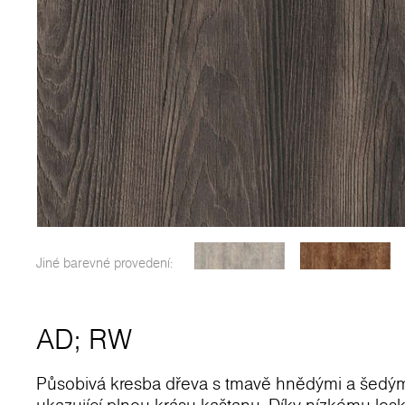
Jiné barevné provedení:
AD
;
RW
Působivá kresba dřeva s tmavě hnědými a šedými