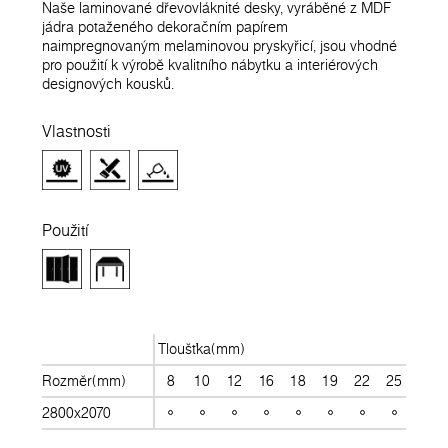
Naše laminované dřevovláknité desky, vyráběné z MDF
jádra potaženého dekoračním papírem
naimpregnovaným melaminovou pryskyřicí, jsou vhodné
pro použití k výrobě kvalitního nábytku a interiérových
designových kousků.
Vlastnosti
Použití
Tloušťka(mm)
Rozměr(mm)
8
10
12
16
18
19
22
25
28
2800x2070