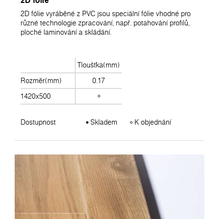
2D fólie
2D fólie vyráběné z PVC jsou speciální fólie vhodné pro
různé technologie zpracování, např. potahování profilů,
ploché laminování a skládání.
Tloušťka(mm)
Rozměr(mm)
0.17
1420x500
Dostupnost
Skladem
K objednání