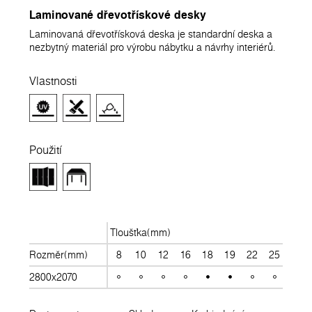
Laminované dřevotřískové desky
Laminovaná dřevotřísková deska je standardní deska a
nezbytný materiál pro výrobu nábytku a návrhy interiérů.
Vlastnosti
Použití
Tloušťka(mm)
Rozměr(mm)
8
10
12
16
18
19
22
25
28
2800x2070