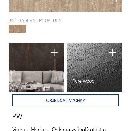
JINÉ BAREVNÉ PROVEDENÍ:
Pure Wood
OBJEDNAT VZORKY
PW
Vintage Harbour Oak má zvětralý efekt a