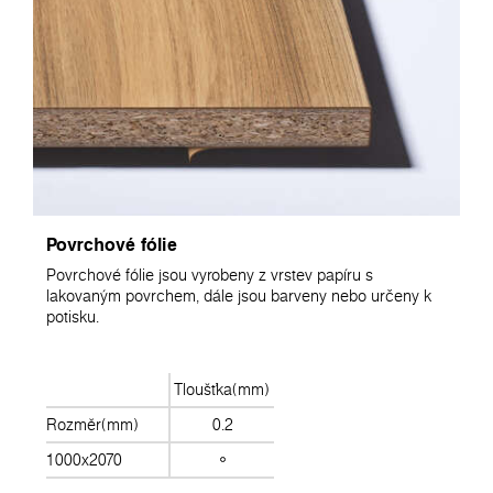
Povrchové fólie
Povrchové fólie jsou vyrobeny z vrstev papíru s
lakovaným povrchem, dále jsou barveny nebo určeny k
potisku.
Tloušťka(mm)
Rozměr(mm)
0.2
1000x2070