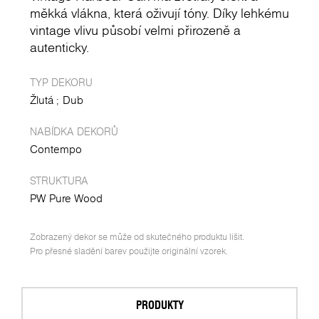
měkká vlákna, která oživují tóny. Díky lehkému
vintage vlivu působí velmi přirozeně a
autenticky.
TYP DEKORU
Žlutá
Dub
NABÍDKA DEKORŮ
Contempo
STRUKTURA
PW Pure Wood
Zobrazený dekor se může od skutečného produktu lišit.
Pro přesné sladění barev použijte originální vzorek.
PRODUKTY