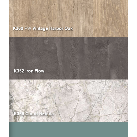
K360
Vintage Harbor Oak
PW
K352 Iron Flow
K369 Cloud Nebula