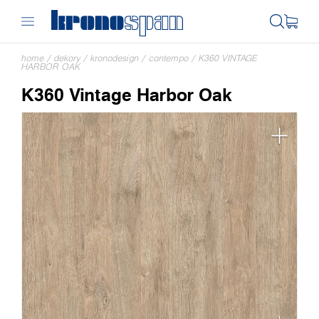
home
/
dekory
/
kronodesign
/
contempo
/
K360 VINTAGE
HARBOR OAK
K360 Vintage Harbor Oak