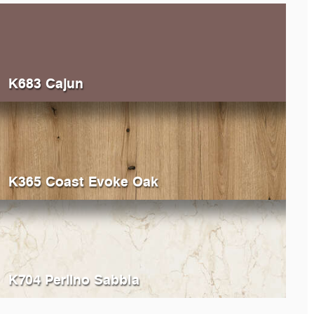
K683 Cajun
K365 Coast Evoke Oak
K704 Perlino Sabbia
514
Deep Sahara
K530
A