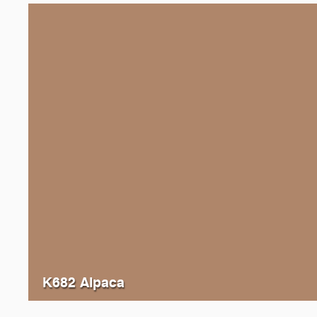
K682 Alpaca
K132
Orange