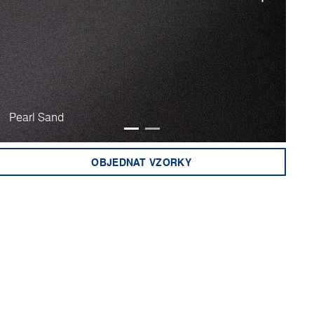
Pearl Sand
Ult
OBJEDNAT VZORKY