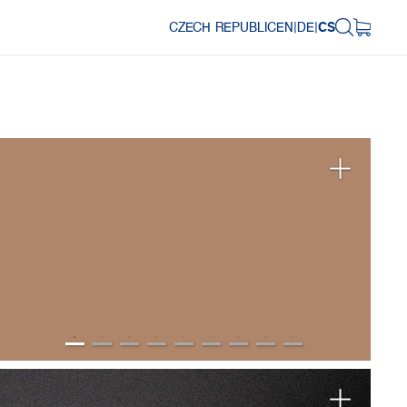
CZECH REPUBLIC
EN
|
DE
|
CS