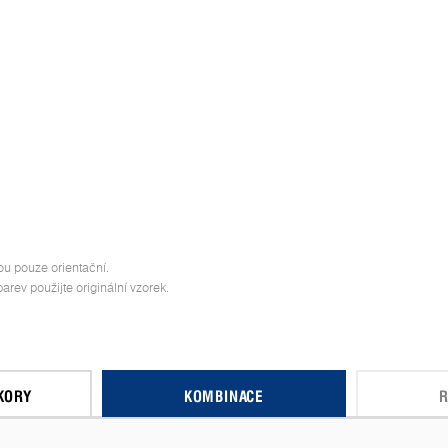
ou pouze orientační.
rev použijte originální vzorek.
KORY
KOMBINACE
R