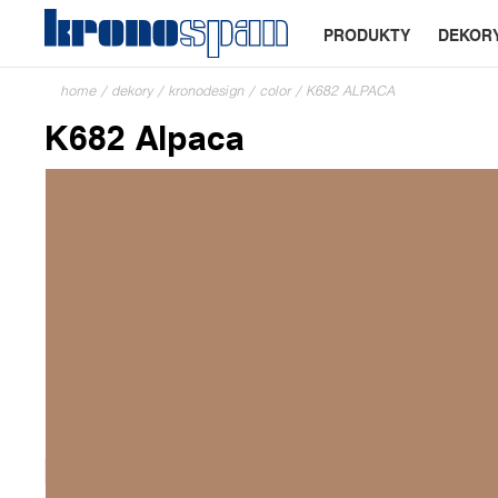
PRODUKTY
DEKOR
home
/
dekory
/
kronodesign
/
color
/
K682 ALPACA
K682 Alpaca