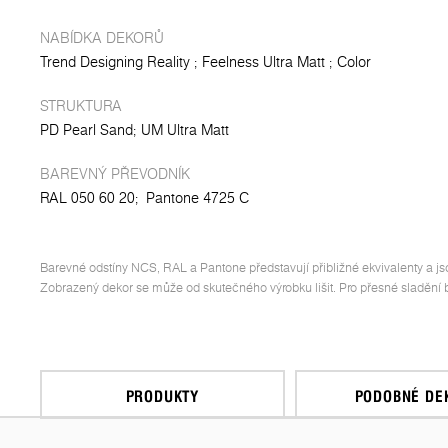
NABÍDKA DEKORŮ
Trend Designing Reality
Feelness Ultra Matt
Color
STRUKTURA
PD Pearl Sand
UM Ultra Matt
BAREVNÝ PŘEVODNÍK
RAL 050 60 20;
Pantone 4725 C
Barevné odstíny NCS, RAL a Pantone představují přibližné ekvivalenty a js
Zobrazený dekor se může od skutečného výrobku lišit. Pro přesné sladění ba
PRODUKTY
PODOBNÉ DE