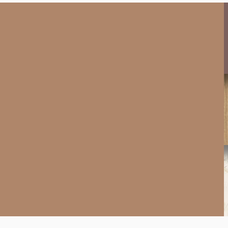
AL05
Brushed Copper
K