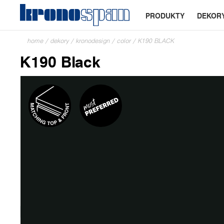
PRODUKTY
DEKOR
home
/
dekory
/
kronodesign
/
color
/
K190 BLACK
K190 Black