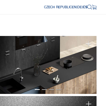
CZECH REPUBLIC
EN
|
DE
|
CS