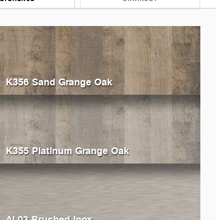
K356 Sand Grange Oak
K355 Platinum Grange Oak
AL03 Brushed Inox