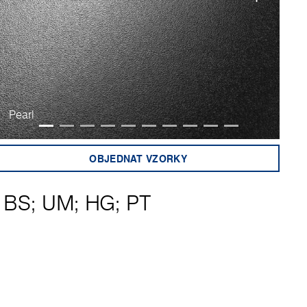
Pearl
Pe
OBJEDNAT VZORKY
BS
;
UM
;
HG
;
PT