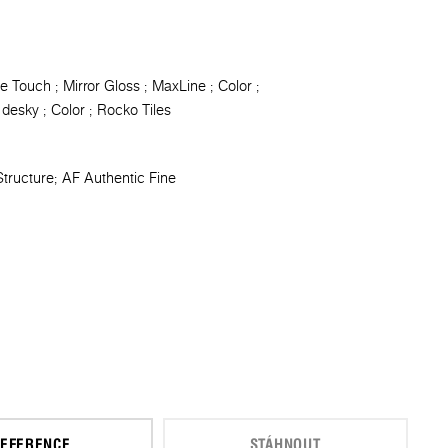
le Touch
Mirror Gloss
MaxLine
Color
 desky
Color
Rocko Tiles
tructure
AF Authentic Fine
EFERENCE
STÁHNOUT