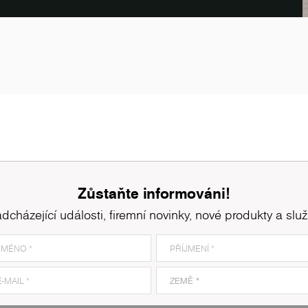
K203
Anthracite Granite
K
Zůstaňte informováni!
dcházející události, firemní novinky, nové produkty a slu