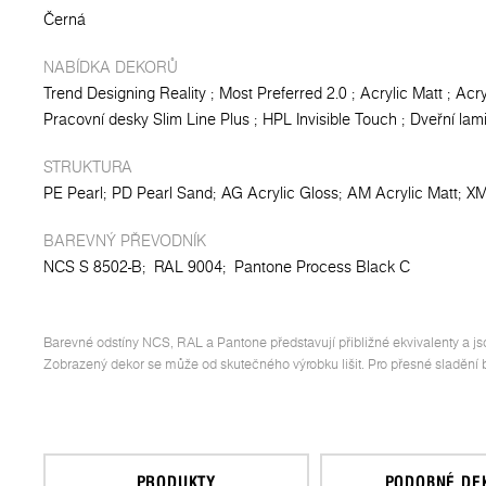
Černá
NABÍDKA DEKORŮ
Trend Designing Reality
Most Preferred 2.0
Acrylic Matt
Acry
Pracovní desky Slim Line Plus
HPL Invisible Touch
Dveřní lam
STRUKTURA
PE Pearl
PD Pearl Sand
AG Acrylic Gloss
AM Acrylic Matt
XM
BAREVNÝ PŘEVODNÍK
NCS S 8502-B;
RAL 9004;
Pantone Process Black C
Barevné odstíny NCS, RAL a Pantone představují přibližné ekvivalenty a js
Zobrazený dekor se může od skutečného výrobku lišit. Pro přesné sladění ba
PRODUKTY
PODOBNÉ DE