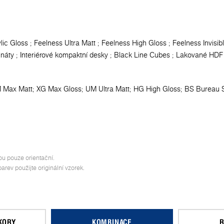
lic Gloss
Feelness Ultra Matt
Feelness High Gloss
Feelness Invisib
ináty
Interiérové kompaktní desky
Black Line Cubes
Lakované HDF
 Max Matt
XG Max Gloss
UM Ultra Matt
HG High Gloss
BS Bureau S
ou pouze orientační.
rev použijte originální vzorek.
KORY
KOMBINACE
R