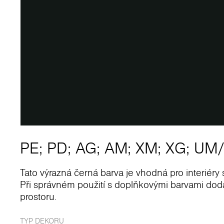
PE
;
PD
;
AG
;
AM
;
XM
;
XG
;
UM
Tato výrazná černá barva je vhodná pro interiéry 
Při správném použití s doplňkovými barvami d
prostoru.
TYP DEKORU