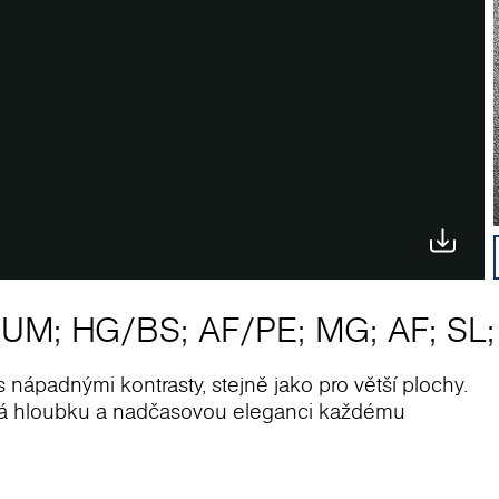
/
UM
;
HG
/
BS
;
AF
/
PE
;
MG
;
AF
;
SL
;
s nápadnými kontrasty, stejně jako pro větší plochy.
odá hloubku a nadčasovou eleganci každému