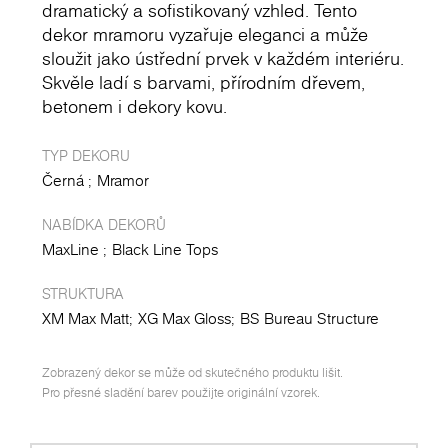
dramatický a sofistikovaný vzhled. Tento
dekor mramoru vyzařuje eleganci a může
sloužit jako ústřední prvek v každém interiéru.
Skvěle ladí s barvami, přírodním dřevem,
betonem i dekory kovu.
TYP DEKORU
Černá
Mramor
NABÍDKA DEKORŮ
MaxLine
Black Line Tops
STRUKTURA
XM Max Matt
XG Max Gloss
BS Bureau Structure
Zobrazený dekor se může od skutečného produktu lišit.
Pro přesné sladění barev použijte originální vzorek.