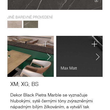
JINÉ BAREVNÉ PROVEDENÍ:
Max Matt
M
XM
;
XG
;
BS
Dekor Black Pietra Marble se vyznačuje
hlubokými, sytě černými tóny zvýrazněnými
nápadným bílým žilkováním, a vytváří tak