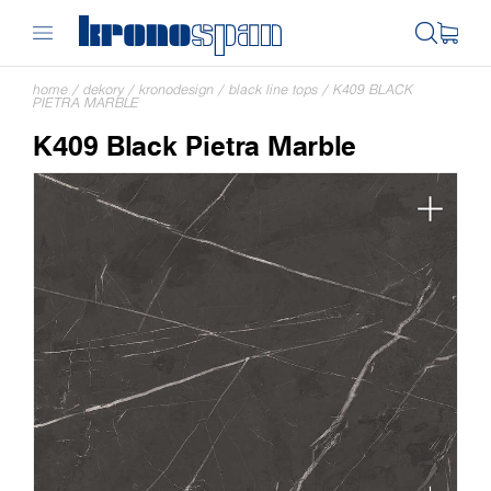
home
/
dekory
/
kronodesign
/
black line tops
/
K409 BLACK
PIETRA MARBLE
K409 Black Pietra Marble