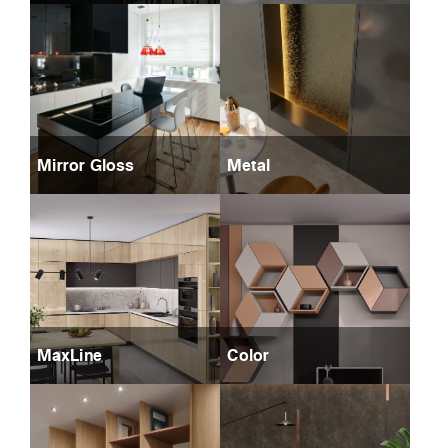
Mirror Gloss
Metal
MaxLine
Color