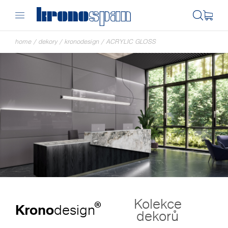
home
/
dekory
/
kronodesign
/
ACRYLIC GLOSS
Kolekce
®
Krono
design
dekorů