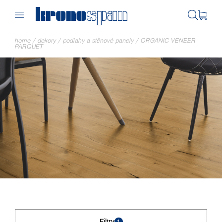
home
/
dekory
/
podlahy a stěnové panely
/
ORGANIC VENEER
PARQUET
Filtry
1