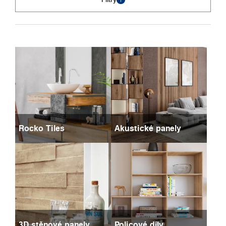
Rocko Tiles
Akustické panely
3D stěnové panely
Policové díly