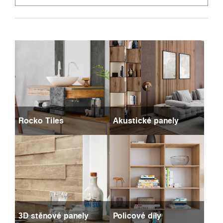
Rocko Tiles
Akustické panely
3D stěnové panely
Policové díly