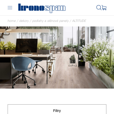
home
/
dekory
/
podlahy a stěnové panely
/
ALTITUDE
Filtry