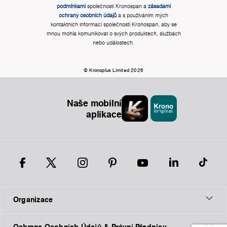
podmínkami
společnosti Kronospan a
zásadami
ochrany osobních údajů
a s používáním mých
kontaktních informací společnosti Kronospan, aby se
mnou mohla komunikovat o svých produktech, službách
nebo událostech.
© Kronoplus Limited 2026
Naše mobilní
aplikace
Organizace
Ochrana Osobních Údajů & Právní Předpisy