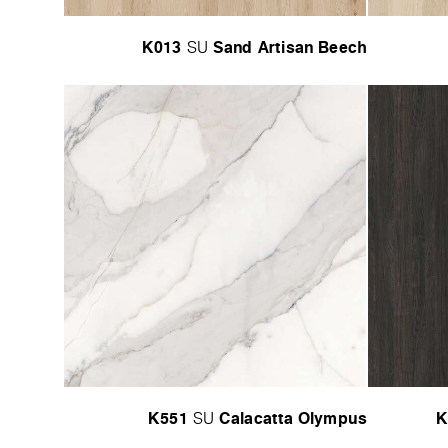
K013
Sand Artisan Beech
SU
K551
Calacatta Olympus
K
SU