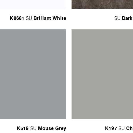
K8681
Brilliant White
Dark
SU
SU
K519
Mouse Grey
K197
Ch
SU
SU