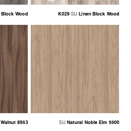
 Block Wood
K029
Linen Block Wood
SU
 Walnut
8953
Natural Noble Elm
5500
SU