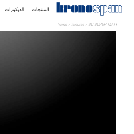
المنتجات
الديكورات
home
/
textures
/
SU SUPER MATT