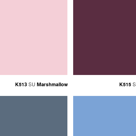
K513
Marshmallow
K515
SU
S