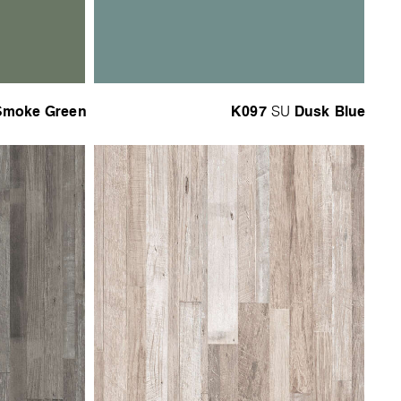
Smoke Green
K097
Dusk Blue
SU