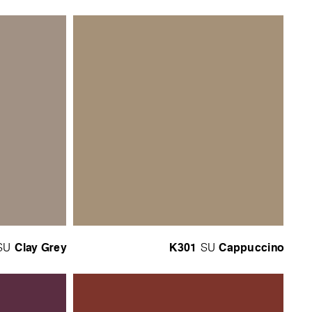
Clay Grey
K301
Cappuccino
SU
SU