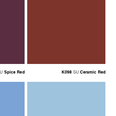
Spice Red
K098
Ceramic Red
U
SU