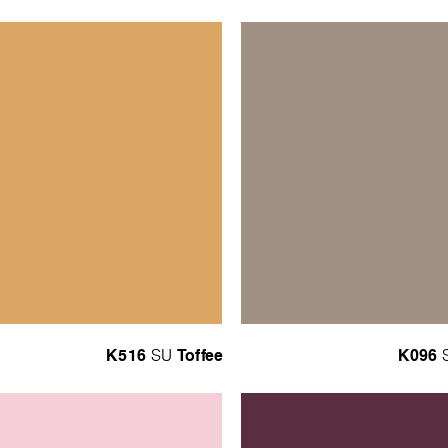
K516
Toffee
K096
SU