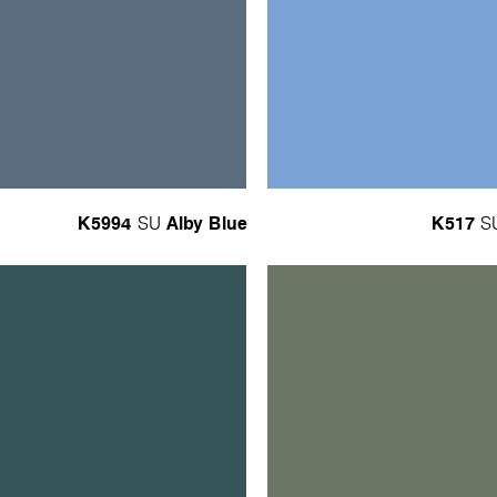
K5994
Alby Blue
K517
SU
S