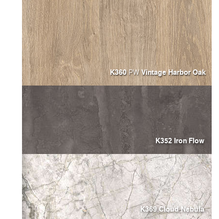
K360
Vintage Harbor Oa
PW
K352 Iron Flow
K369 Cloud Nebula