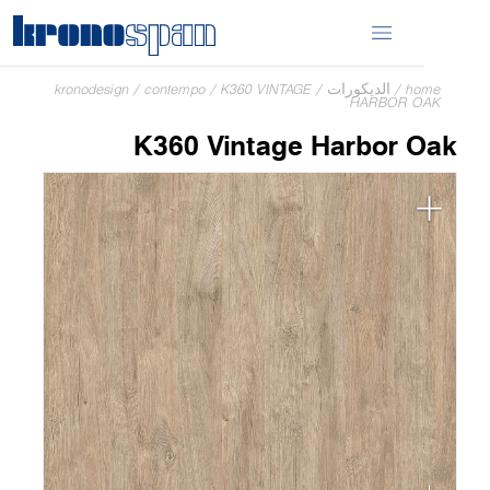
home
/
الديكورات
/
K360 VINTAGE
/
contempo
/
kronodesign
HARBOR OAK
K360 Vintage Harbor Oak