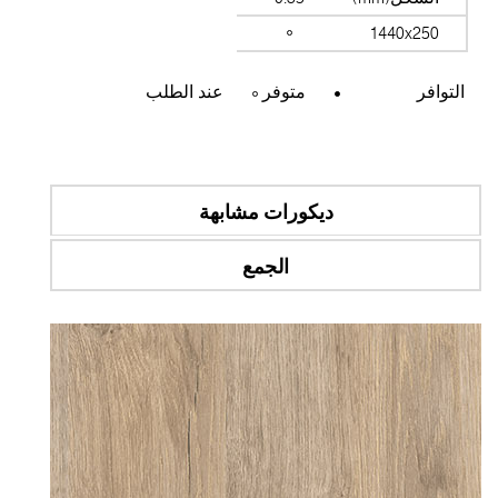
1440x250
التوافر
متوفر
عند الطلب
ديكورات مشابهة
الجمع