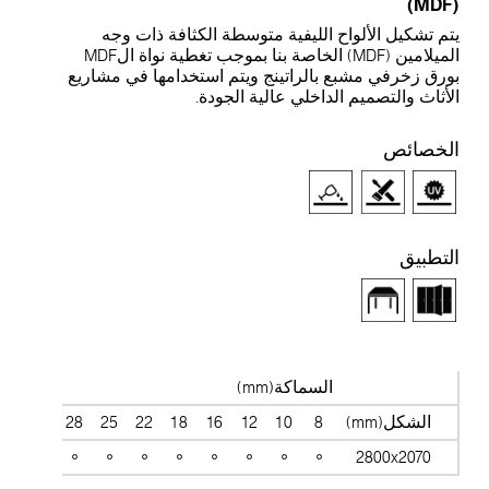
(M
تم تشكيل الألواح الليفية متوسطة الكثافة ذات وجه
الميلامين (MDF) الخاصة بنا بموجب تغطية نواة الMDF
ورق زخرفي مشبع بالراتينج ويتم استخدامها في مشاريع
لأثاث والتصميم الداخلي عالية الجودة.
لخصائص
لتطبيق
السماكة(mm)
الشكل(mm)
8
10
12
16
18
22
25
28
30
38
2800x2070