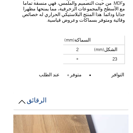
وMDF. من حيث التصميم والملمس، فهي منسقة تماما
ع الأسطح والمجموعات الزخرفية، مما يمنحها مظهرا
ذابا ودائما. هذا المنتج البلاستيكي الحراري له خصائص
قائية ومتوفر بسماكات وعروض قياسية.
السماكة(mm)
الشكل(mm)
2
23
التوافر
متوفر
عند الطلب
الرقائق