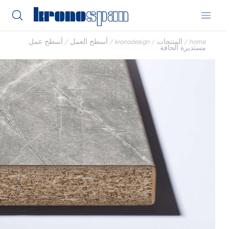
home
/
المنتجات
/
kronodesign
/
أسطح العمل
/
أسطح عمل
مستديرة الحافة